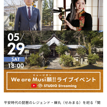
平安時代の琵琶のレジェンド・蝉丸（せみまる）を祀る「関