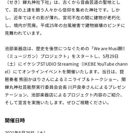
（せき）蝉丸神社下社」は、古くから音曲芸道の聖地とし
て、芸の上達を願う人々から信仰を集めた神社です。しか
し、近年ではその影が薄れ、宮司不在の間に建物が老朽化
し、境内が荒廃。平成25年の台風被害で建物崩壊のピンチに
見舞われています。
池部楽器店は、歴史を後世につなぐための「We are Musi願!!
（ミュージガン）プロジェクト」をスタートし、5月29日
（土）にイケシブSTUDIO Streaming（IKEBE YouTube chann
el）にてオンラインイベントを開催いたします。当日は、琵
琶奏者 熊田かほりさんによるミニライブ＆トークショー、関
蝉丸神社芸能祭実行委員会会長 川戸良幸さんによるプレゼン
テーション、池部楽器店によるプロジェクト内容のご紹介、
そして宣言を実施いたします。ぜひご視聴ください。
開催日時
2021年5月29日（土）