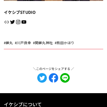
イケシブSTUDIO
リンク
Twitter
Instagram
YouTube
#蝉丸
#川戸良幸
#関蝉丸神社
#熊田かほり
＼このページをシェアする ／
イケシブについて