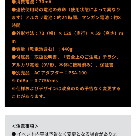
●消費電流：30mA
●連続使用時の電池の寿命（使用状態によって異なり
ます）アルカリ電池：約24 時間、マンガン電池：約8
時間
●外形寸法：73（幅）× 129（奥行）× 59（高さ）m
m
●質量（乾電池含む）：440g
●付属品：取扱説明書、「安全上のご注意」チラシ、
アルカリ電池（9V 形、本体に接続済み）、保証書
●別売品 AC アダプター：PSA-100
※ 0dBu ＝ 0.775Vrms
※仕様およびデザインは改良のため予告なく変更する
ことがあります。
＜
注意事項
＞
● イベント内容は予告なく変更となる場合がありま