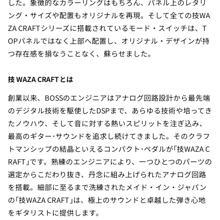
した。象徴的なカラーリングはもちろん、パネル上のレタリ
ング・サイズや配置もオリジナルを再現。そして全ての技WA
ZA CRAFTシリーズに搭載されているモード・スイッチは、T
OPパネルではなく上部へ配置し、オリジナル・デザインが持
つ存在感を損なうことなく、蘇らせました。
技 WAZA CRAFTとは
創業以来、BOSSのエンジニアはアナログ回路設計から最先端
のデジタル技術を駆使したDSPまで、あらゆる技術や培ってき
たノウハウ、そして音に対する熱いスピリットを注ぎ込み、
最高のギター･サウンドを追求し続けてきました。そのクラフ
トマンシップの結晶といえるコンパクト･ペダルが｢技WAZA C
RAFT｣です。熟練のエンジニアにより、一つひとつのパーツの
選定からこだわり抜き、丹念に組み上げられたアナログ回路
を搭載。細部に至るまで洗練されたメイド・イン・ジャパン
の｢技WAZA CRAFT｣は、極上のサウンドと卓越した弾き心地
をギタリストに提供します。