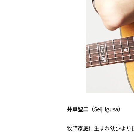
井草聖二
（Seiji Igusa）
牧師家庭に生まれ幼少より