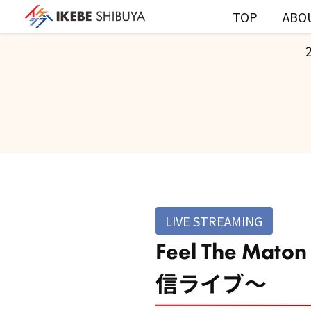
TOP
ABO
LIVE STREAMING
Feel The M
信ライブ～