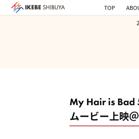
TOP
ABO
My Hair is B
ムービー上映＠