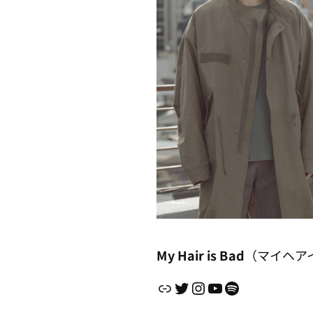
My Hair is Bad
（マイヘア
リンク
Twitter
Instagram
YouTube
Spotify