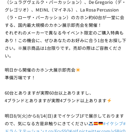
（シュラグヴェルク・パーカッション）、De Gregorio（デ・
グレゴリオ）、MEINL（マイネル）、La Rosa Percussion
（ラ・ローザ・パーカッション）のカホン約60台が一堂に会
する、国内最大規模のカホン展示即売会を開催！
それぞれのメーカーで異なる今イベント限定のご購入特典も
あり！この機会に、ぜひあなたのお好みに合う1台をお探し下
さい。※展示商品は1台限りです。売却の際はご容赦くださ
い。
明日から開催のカホン大展示即売会
準備万端です！
60台とありますが実際60台以上ありますし、
4ブランドとありますが実際4ブランド以上あります
明日8/9(火)から8/14(日)までイケシブ1Fで展示しております
ので、気になる方是非触りにきてください
#イケシブ
#
ドラムステーション
t.co/FcvS5QKqIf
pic.twitter.com/vSBjrD