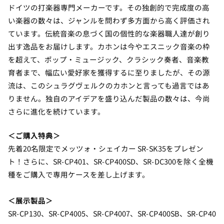
ドイツの打楽器専門メーカーです。その独創的で完成度の高
い楽器の数々は、ジャンルを問わず多方面から高く評価され
ています。伝統音楽の息づく国の個性的な楽器職人達が創り
出す逸品をお届けします。カホンは今やエスニック音楽の枠
を超えて、ポップ・ミュージック、クラシック奏者、音楽教
育者まで、幅広い愛好家を獲得するに至りましたが、その源
流は、このシュラグヴェルクのカホンと言っても過言ではあ
りません。独自のアイデアを盛り込んだ製品の数々は、今尚
さらに進化を続けています。
＜ご購入特典＞
先着20名限定でメッツォ・シェイカー SR-SK35をプレゼン
ト！さらに、SR-CP401、SR-CP400SD、SR-DC300を除く全機
種をご購入で専用ケースを差し上げます。
＜展示製品＞
SR-CP130、SR-CP4005、SR-CP4007、SR-CP400SB、SR-CP40