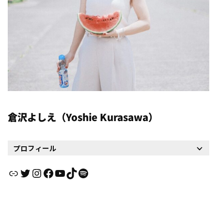
倉沢よしえ（Yoshie Kurasawa）
プロフィール
リンク
Twitter
Instagram
Facebook
YouTube
TikTok
Spotify