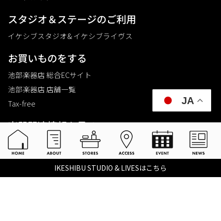
スタジオ＆ステージのご利⽤
イケシブスタジオ& イケシブライヴス
お買いものをする
池部楽器店 総合ECサイト
池部楽器店 店舗一覧
JA
Tax-free
楽器関連情報を見る
こちらイケベ新製品情報局
Ikebe Channel
IKESHIBU STUDIO & LIVESはこちら
会社概要
採用情報
©2021 IKEBE GAKKI Co.,Ltd.