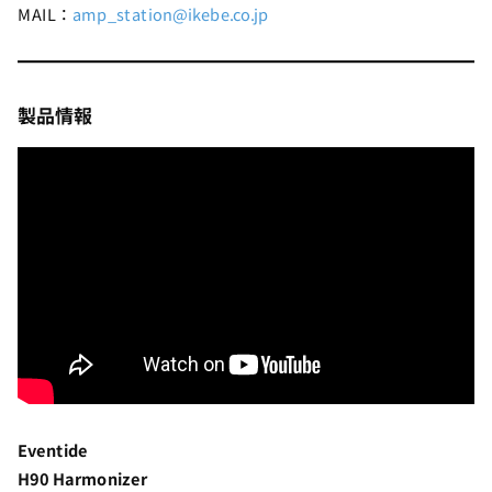
MAIL：
amp_station@ikebe.co.jp
製品情報
Eventide
H90 Harmonizer