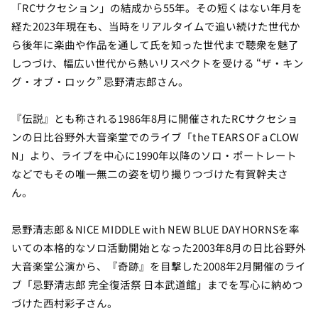
「RCサクセション」の結成から55年。その短くはない年月を
経た2023年現在も、当時をリアルタイムで追い続けた世代か
ら後年に楽曲や作品を通して氏を知った世代まで聴衆を魅了
しつづけ、幅広い世代から熱いリスペクトを受ける “ザ・キン
グ・オブ・ロック” 忌野清志郎さん。
『伝説』とも称される1986年8月に開催されたRCサクセショ
ンの日比谷野外大音楽堂でのライブ「the TEARS OF a CLOW
N」より、ライブを中心に1990年以降のソロ・ポートレート
などでもその唯一無二の姿を切り撮りつづけた有賀幹夫さ
ん。
忌野清志郎＆NICE MIDDLE with NEW BLUE DAY HORNSを率
いての本格的なソロ活動開始となった2003年8月の日比谷野外
大音楽堂公演から、『奇跡』を目撃した2008年2月開催のライ
ブ「忌野清志郎 完全復活祭 日本武道館」までを写心に納めつ
づけた西村彩子さん。