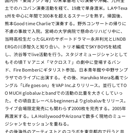
国内外「東南アジア等」の米軍基地での演奏や沖縄、九州全
土でのハコバン演奏活動を経て、19歳で単身渡米。L.AやTexa
s州を中心に年間で300本を超えるステージを熟す。帰国後、
熊本Good time Charlieで演奏する。野外コンサートの帰りに
不慮の事故で入院。宮崎の大学病院で懸命のリハビリ中に、
当時高校生だったGLAYのサポートドラマー永井利光とLINDB
ERGの川添智久と知り合い、トリオ編成でSKY BOYSを結成
し、渋谷等でlive活動を行う。スタジオミュージシャンとして
もその頃ＴＶアニメ「マクロス７」の劇中に登場するバン
ド、Fire Bomberにギタリスト参加。日本青年館や中野サンプ
ラザでのライブに出演する。その後、Haruhiko Mera名義でシ
ングル「Life goes on」をVAP Inc.よりリリース。並行してTO
O MUCH globaluvとbandでの活動の比重を大きくしていっ
た。その頃自主レーベルbeginnersよりglobaluvをリリース。
ライブ会場限定発売にも関わらず2000枚を完売する。2005年
再渡米する。L.A HollywoodやArizonaで数多く現地のミュー
ジシャンをセッションを重ねる。
その後海外のアーティストとのコラボを東京都内で行うと共