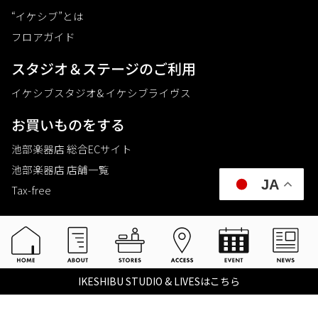
“イケシブ”とは
フロアガイド
スタジオ＆ステージのご利⽤
イケシブスタジオ& イケシブライヴス
お買いものをする
池部楽器店 総合ECサイト
池部楽器店 店舗一覧
JA
Tax-free
楽器関連情報を見る
こちらイケベ新製品情報局
Ikebe Channel
IKESHIBU STUDIO & LIVESはこちら
会社概要
採用情報