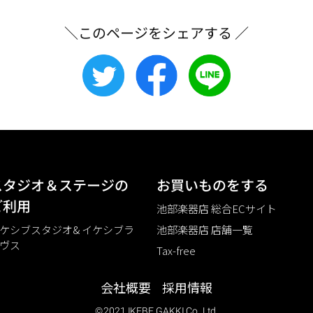
＼このページをシェアする ／
スタジオ＆ステージの
お買いものをする
ご利⽤
池部楽器店 総合ECサイト
ケシブスタジオ& イケシブラ
池部楽器店 店舗一覧
ヴス
Tax-free
会社概要
採用情報
©2021 IKEBE GAKKI Co.,Ltd.