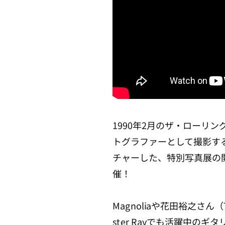
1990年2月のザ・ローリ
トグラファーとして撮影す
チャーした、特別写真展の
催！
Magnoliaや花田裕之さん（T
ster Rayでも活躍中の