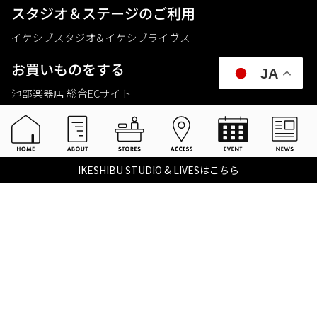
スタジオ＆ステージのご利⽤
イケシブスタジオ& イケシブライヴス
お買いものをする
JA
池部楽器店 総合ECサイト
池部楽器店 店舗一覧
Tax-free
楽器関連情報を見る
IKESHIBU STUDIO & LIVESはこちら
こちらイケベ新製品情報局
Ikebe Channel
会社概要
採用情報
©2021 IKEBE GAKKI Co.,Ltd.