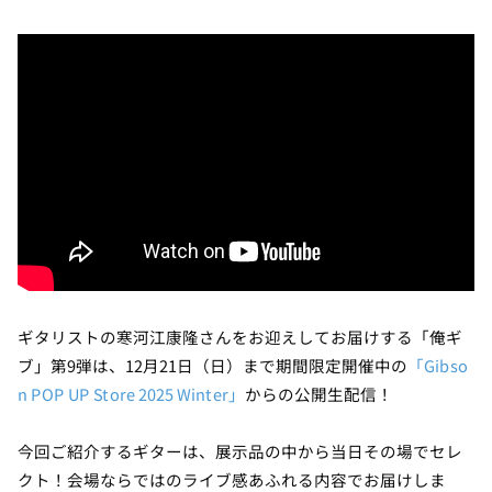
ギタリストの寒河江康隆さんをお迎えしてお届けする「俺ギ
ブ」第9弾は、12月21日（日）まで期間限定開催中の
「Gibso
n POP UP Store 2025 Winter」
からの公開生配信！
今回ご紹介するギターは、展示品の中から当日その場でセレ
クト！会場ならではのライブ感あふれる内容でお届けしま