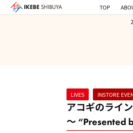
TOP
ABO
LIVES
INSTORE EVE
アコギのライン
～ “Presented b