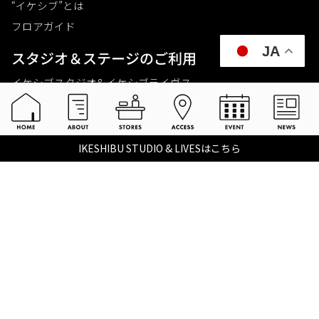
“イケシブ”とは
フロアガイド
JA
スタジオ＆ステージのご利⽤
イケシブスタジオ& イケシブライヴス
お買いものをする
池部楽器店 総合ECサイト
IKESHIBU STUDIO & LIVESはこちら
池部楽器店 店舗一覧
Tax-free
楽器関連情報を見る
こちらイケベ新製品情報局
Ikebe Channel
会社概要
採用情報
©2021 IKEBE GAKKI Co.,Ltd.