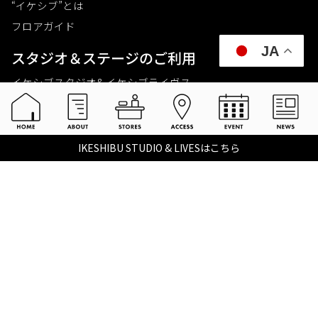
“イケシブ”とは
フロアガイド
JA
スタジオ＆ステージのご利⽤
イケシブスタジオ& イケシブライヴス
お買いものをする
池部楽器店 総合ECサイト
IKESHIBU STUDIO & LIVESはこちら
池部楽器店 店舗一覧
Tax-free
楽器関連情報を見る
こちらイケベ新製品情報局
Ikebe Channel
会社概要
採用情報
©2021 IKEBE GAKKI Co.,Ltd.