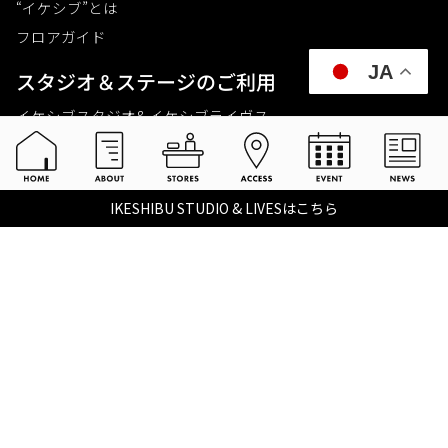
“イケシブ”とは
フロアガイド
JA
スタジオ＆ステージのご利⽤
イケシブスタジオ& イケシブライヴス
お買いものをする
池部楽器店 総合ECサイト
IKESHIBU STUDIO & LIVESはこちら
池部楽器店 店舗一覧
Tax-free
楽器関連情報を見る
こちらイケベ新製品情報局
Ikebe Channel
会社概要
採用情報
©2021 IKEBE GAKKI Co.,Ltd.