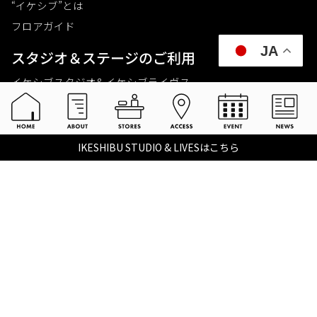
“イケシブ”とは
フロアガイド
JA
スタジオ＆ステージのご利⽤
イケシブスタジオ& イケシブライヴス
お買いものをする
池部楽器店 総合ECサイト
IKESHIBU STUDIO & LIVESはこちら
池部楽器店 店舗一覧
Tax-free
楽器関連情報を見る
こちらイケベ新製品情報局
Ikebe Channel
会社概要
採用情報
©2021 IKEBE GAKKI Co.,Ltd.