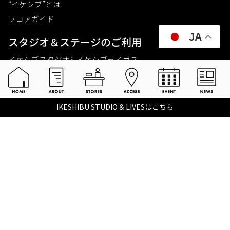
“イケシブ”とは
フロアガイド
JA
スタジオ＆ステージのご利⽤
イケシブスタジオ& イケシブライヴス
お買いものをする
池部楽器店 総合ECサイト
IKESHIBU STUDIO & LIVESはこちら
池部楽器店 店舗一覧
Tax-free
楽器関連情報を見る
こちらイケベ新製品情報局
Ikebe Channel
会社概要
採用情報
©2021 IKEBE GAKKI Co.,Ltd.