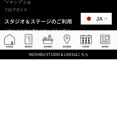
“イケシブ”とは
フロアガイド
JA
スタジオ＆ステージのご利⽤
イケシブスタジオ& イケシブライヴス
お買いものをする
池部楽器店 総合ECサイト
IKESHIBU STUDIO & LIVESはこちら
池部楽器店 店舗一覧
Tax-free
楽器関連情報を見る
こちらイケベ新製品情報局
Ikebe Channel
会社概要
採用情報
©2021 IKEBE GAKKI Co.,Ltd.