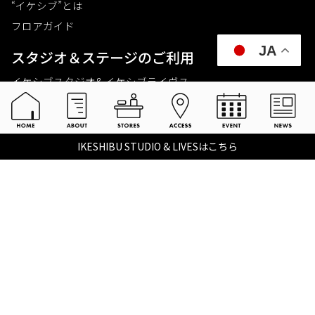
“イケシブ”とは
フロアガイド
JA
スタジオ＆ステージのご利⽤
イケシブスタジオ& イケシブライヴス
お買いものをする
池部楽器店 総合ECサイト
IKESHIBU STUDIO & LIVESはこちら
池部楽器店 店舗一覧
Tax-free
楽器関連情報を見る
こちらイケベ新製品情報局
Ikebe Channel
会社概要
採用情報
©2021 IKEBE GAKKI Co.,Ltd.