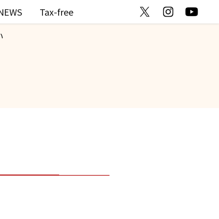
NEWS
Tax-free
い