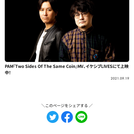
PAM『Two Sides Of The Same Coin』MV、イケシブLIVESにて上映
中！
2021.09.19
＼このページをシェアする ／