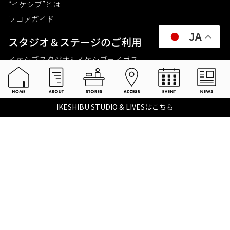
“イケシブ”とは
フロアガイド
JA
スタジオ＆ステージのご利⽤
イケシブスタジオ& イケシブライヴス
お買いものをする
池部楽器店 総合ECサイト
IKESHIBU STUDIO & LIVESはこちら
池部楽器店 店舗一覧
Tax-free
楽器関連情報を見る
こちらイケベ新製品情報局
Ikebe Channel
会社概要
採用情報
©2021 IKEBE GAKKI Co.,Ltd.