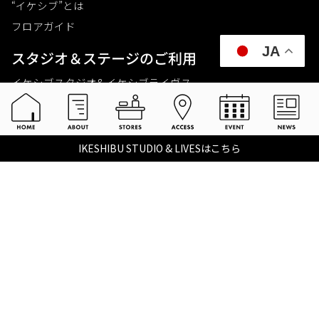
“イケシブ”とは
フロアガイド
JA
スタジオ＆ステージのご利⽤
イケシブスタジオ& イケシブライヴス
お買いものをする
池部楽器店 総合ECサイト
IKESHIBU STUDIO & LIVESはこちら
池部楽器店 店舗一覧
Tax-free
楽器関連情報を見る
こちらイケベ新製品情報局
Ikebe Channel
会社概要
採用情報
©2021 IKEBE GAKKI Co.,Ltd.