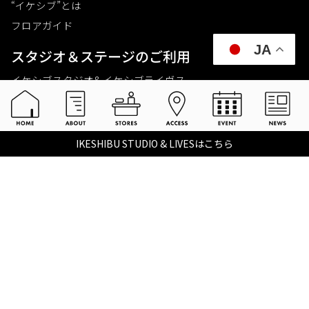
“イケシブ”とは
フロアガイド
JA
スタジオ＆ステージのご利⽤
イケシブスタジオ& イケシブライヴス
お買いものをする
池部楽器店 総合ECサイト
IKESHIBU STUDIO & LIVESはこちら
池部楽器店 店舗一覧
Tax-free
楽器関連情報を見る
こちらイケベ新製品情報局
Ikebe Channel
会社概要
採用情報
©2021 IKEBE GAKKI Co.,Ltd.