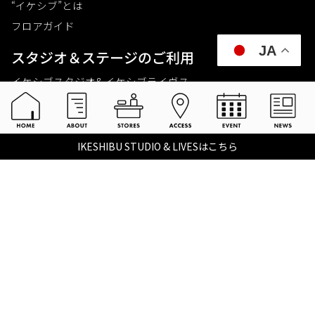
“イケシブ”とは
フロアガイド
JA
スタジオ＆ステージのご利⽤
イケシブスタジオ& イケシブライヴス
お買いものをする
池部楽器店 総合ECサイト
IKESHIBU STUDIO & LIVESはこちら
池部楽器店 店舗一覧
Tax-free
楽器関連情報を見る
こちらイケベ新製品情報局
Ikebe Channel
会社概要
採用情報
©2021 IKEBE GAKKI Co.,Ltd.