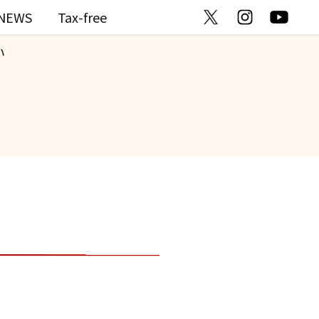
NEWS
Tax-free
い