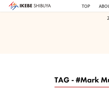
TOP
ABO
TAG - #Mark M