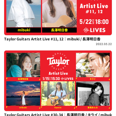
Taylor Guitars Artist Live #11, 12｜mibuki / 長澤明日香
2022.05.22
Taylor Guitars Artist Live #30-34｜長澤明日香 / キライ / mibuk