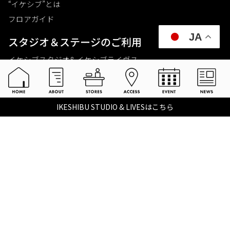
“イケシブ”とは
フロアガイド
JA
スタジオ＆ステージのご利⽤
イケシブスタジオ& イケシブライヴス
お買いものをする
池部楽器店 総合ECサイト
IKESHIBU STUDIO & LIVESはこちら
池部楽器店 店舗一覧
Tax-free
楽器関連情報を見る
こちらイケベ新製品情報局
Ikebe Channel
会社概要
採用情報
©2021 IKEBE GAKKI Co.,Ltd.