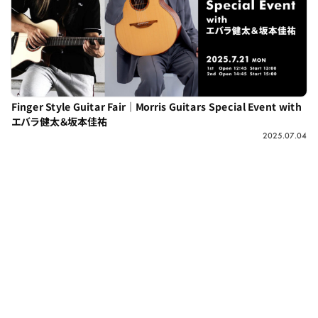
Finger Style Guitar Fair｜Morris Guitars Special Event with
エバラ健太＆坂本佳祐
2025.07.04