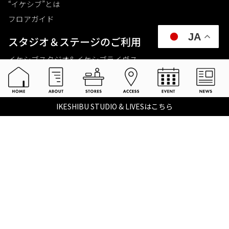
“イケシブ”とは
フロアガイド
JA
スタジオ＆ステージのご利⽤
イケシブスタジオ& イケシブライヴス
お買いものをする
池部楽器店 総合ECサイト
IKESHIBU STUDIO & LIVESはこちら
池部楽器店 店舗一覧
Tax-free
楽器関連情報を見る
こちらイケベ新製品情報局
Ikebe Channel
会社概要
採用情報
©2021 IKEBE GAKKI Co.,Ltd.