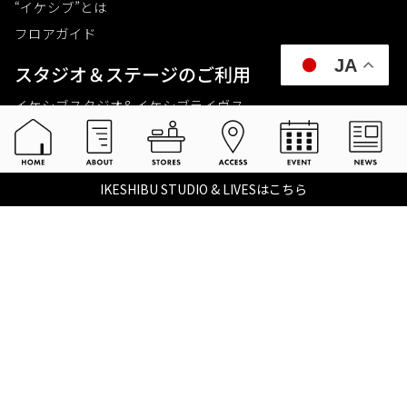
“イケシブ”とは
フロアガイド
JA
スタジオ＆ステージのご利⽤
イケシブスタジオ& イケシブライヴス
お買いものをする
池部楽器店 総合ECサイト
IKESHIBU STUDIO & LIVESはこちら
池部楽器店 店舗一覧
Tax-free
楽器関連情報を見る
こちらイケベ新製品情報局
Ikebe Channel
会社概要
採用情報
©2021 IKEBE GAKKI Co.,Ltd.