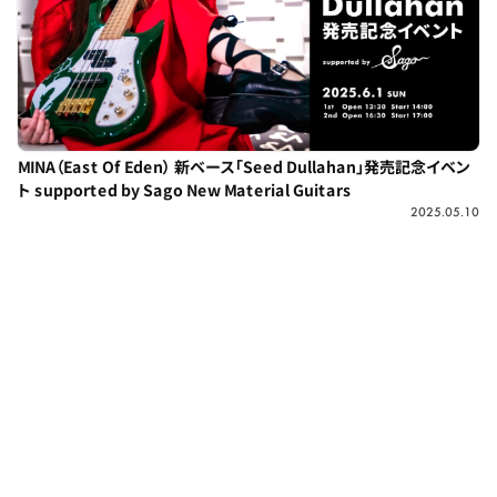
MINA（East Of Eden） 新ベース「Seed Dullahan」発売記念イベン
ト supported by Sago New Material Guitars
2025.05.10