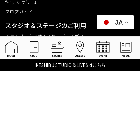
“イケシブ”とは
フロアガイド
JA
スタジオ＆ステージのご利⽤
イケシブスタジオ& イケシブライヴス
お買いものをする
池部楽器店 総合ECサイト
IKESHIBU STUDIO & LIVESはこちら
池部楽器店 店舗一覧
Tax-free
楽器関連情報を見る
こちらイケベ新製品情報局
Ikebe Channel
会社概要
採用情報
©2021 IKEBE GAKKI Co.,Ltd.