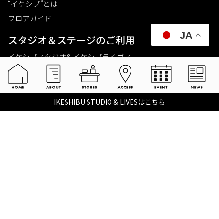
“イケシブ”とは
フロアガイド
JA
スタジオ＆ステージのご利⽤
イケシブスタジオ& イケシブライヴス
お買いものをする
池部楽器店 総合ECサイト
IKESHIBU STUDIO & LIVESはこちら
池部楽器店 店舗一覧
Tax-free
楽器関連情報を見る
こちらイケベ新製品情報局
Ikebe Channel
会社概要
採用情報
©2021 IKEBE GAKKI Co.,Ltd.