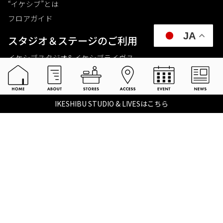
“イケシブ”とは
フロアガイド
JA
スタジオ＆ステージのご利⽤
イケシブスタジオ& イケシブライヴス
お買いものをする
池部楽器店 総合ECサイト
IKESHIBU STUDIO & LIVESはこちら
池部楽器店 店舗一覧
Tax-free
楽器関連情報を見る
こちらイケベ新製品情報局
Ikebe Channel
会社概要
採用情報
©2021 IKEBE GAKKI Co.,Ltd.