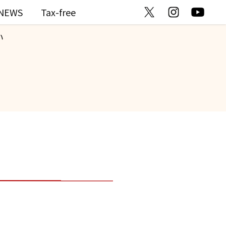
NEWS
Tax-free
い