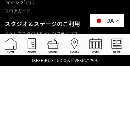
“イケシブ”とは
フロアガイド
JA
スタジオ＆ステージのご利⽤
イケシブスタジオ& イケシブライヴス
お買いものをする
池部楽器店 総合ECサイト
IKESHIBU STUDIO & LIVESはこちら
池部楽器店 店舗一覧
Tax-free
楽器関連情報を見る
こちらイケベ新製品情報局
Ikebe Channel
会社概要
採用情報
©2021 IKEBE GAKKI Co.,Ltd.