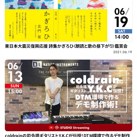
東日本大震災復興応援 詩集かぎろひ〈朗読と歌の昼下がり〉鑑賞会
2021.06.19
coldrainの司令塔ギタリストY.K.Cが伝授！DTM環境で作るデモ制作